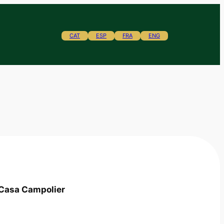
CAT
ESP
FRA
ENG
 Casa Campolier